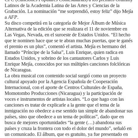
Latinos de la Academia Latina de las Artes y Ciencias de la
Grabación. La nominación “me sorprendió, estoy feliz” dijo Mejía
a
AFP
.
Su disco competirá en la categoría de Mejor Álbum de Música
Alternativa de la edición que se realizara el 11 de noviembre en
Las Vegas, Nevada, en el suroeste de Estados Unidos. “El hecho
que te nominen hace que se te abran muchas puertas, que te ganés
el premio es un plus”, comentó el artista. Mejía es hermano del
llamado “Príncipe de la Salsa”, Luis Enrique, quien radica en
Estados Unidos, y sobrino de los cantautores Carlos y Luis
Enrique Mejía, conocidos por sus múltiples canciones folclóricas
de Nicaragua.
La obra musical con contenido social surgió como un proyecto
cultural apoyado por la Agencia Española de Cooperación
Internacional, con el aporte de Centros Culturales de España,
Momotombo Producciones (Nicaragua) y la participación de
voces e instrumentos de artistas locales. “Lo que hago con las
canciones es tratar de explicarle a la gente que el tema de la
inmigración no obedece a ese sentido tan simple de abandonar sus
países, sino que obedece a un tema de políticas”, dado que en
busca de mejores oportunidades “la gente (…) abandona sus
países y cruza la frontera con todo el dolor del mundo”, señaló en
un comunicado. El álbum, que es gratuito, ya fue presentado en