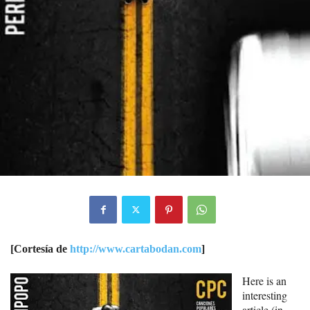
[Cortesía de
http://www.cartabodan.com
]
Here is an
interesting
article (in