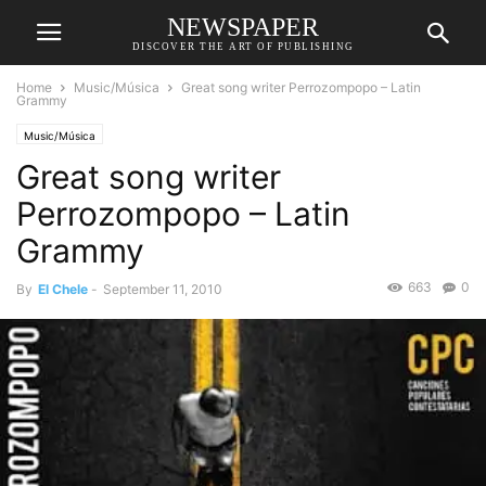
NEWSPAPER
DISCOVER THE ART OF PUBLISHING
Home
Music/Música
Great song writer Perrozompopo – Latin
Grammy
Music/Música
Great song writer
Perrozompopo – Latin
Grammy
663
0
By
El Chele
-
September 11, 2010