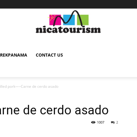
TREKPANAMA
CONTACT US
illed pork—–Carne de cerdo asado
arne de cerdo asado
1007
2