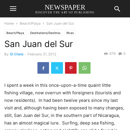
NEWSPAPER
DISCOVER THE ART OF PUBLISHING
Home
Beach/Playa
San Juan del Sur
Beach/Playa
Destinations/Destinos
Rivas
San Juan del Sur
679
0
By
El Chele
-
February 21, 2012
I spent a week in this once-upon-a-time quaint little
fishing village, now overrun with foreigners (tourists and
now residents). In had been twelve years since my last
visit and, although having been exposed to many changes,
still, San Juan del Sur, in the southern part of Nicaragua,
has an almost magical lure. Surfing, deep sea fishing,