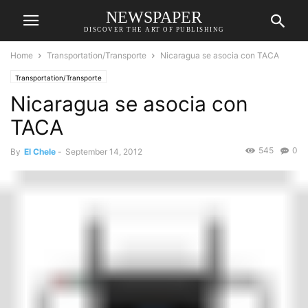
NEWSPAPER
DISCOVER THE ART OF PUBLISHING
Home
Transportation/Transporte
Nicaragua se asocia con TACA
Transportation/Transporte
Nicaragua se asocia con
TACA
545
0
By
El Chele
-
September 14, 2012