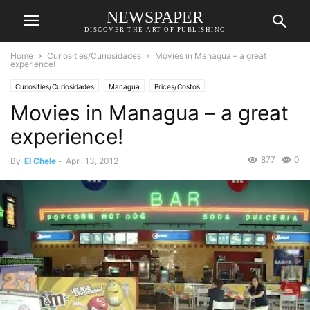
NEWSPAPER
DISCOVER THE ART OF PUBLISHING
Home
Curiosities/Curiosidades
Movies in Managua – a great
experience!
Curiosities/Curiosidades
Managua
Prices/Costos
Movies in Managua – a great
experience!
877
0
By
El Chele
-
April 13, 2012