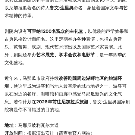
以尼加拉瓜著名的诗人
鲁文·达里奥
命名，象征着国家文学与艺
术精神的传承。
剧院内设有
可容纳1200名观众的主礼堂
，以优质的声学效果和
古典风格设计而闻名。这里定期举办各种表演，包括古典音
乐、芭蕾舞、戏剧、现代艺术演出以及国际艺术家表演。此
外，剧院还举办
艺术展览、学术会议和电影节
，是一年四季的
文化盛地。
近年来，马那瓜市政府持续
改善剧院周边湖畔地区的旅游环
境
，使这里成为游客和当地人最喜爱的城市地标之一。游客可
以在附近的餐厅、咖啡馆和画廊中感受马那瓜新兴的文化气
息。若你计划在
2026年前往尼加拉瓜旅游
，鲁文·达里奥国家剧
院将是你不可错过的目的地。
地址：
马那瓜玻利瓦尔大道
开放时间：
根据演出安排（请查看官方网站）