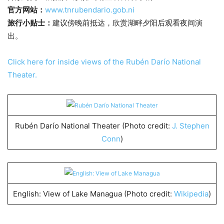
官方网站：
www.tnrubendario.gob.ni
旅行小贴士：
建议傍晚前抵达，欣赏湖畔夕阳后观看夜间演
出。
Click here for inside views of the Rubén Darío National
Theater.
Rubén Darío National Theater (Photo credit:
J. Stephen
Conn
)
English: View of Lake Managua (Photo credit:
Wikipedia
)