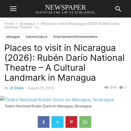
NEWSPAPER
DISCOVER THE ART OF PUBLISHING
Home
Managua
Places to visit in Nicaragua (2026): Rubén Darío
National Theatre – A...
Managua
Culture/Cultura
Entertainment/Entretenimiento
Places to visit in Nicaragua
Tourism/Turismo
(2026): Rubén Darío National
Theatre – A Cultural
Landmark in Managua
848
0
By
El Chele
-
August 15, 2013
Teatro Nacional Rubén Dario en Managua, Nicaragua