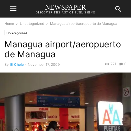
NEWSPAPER
DISCOVER THE ART OF PUBLISHING
Home
Uncategorized
Managua airport/aeropuerto de Managua
Uncategorized
Managua airport/aeropuerto
de Managua
771
0
By
El Chele
-
November 17, 2009