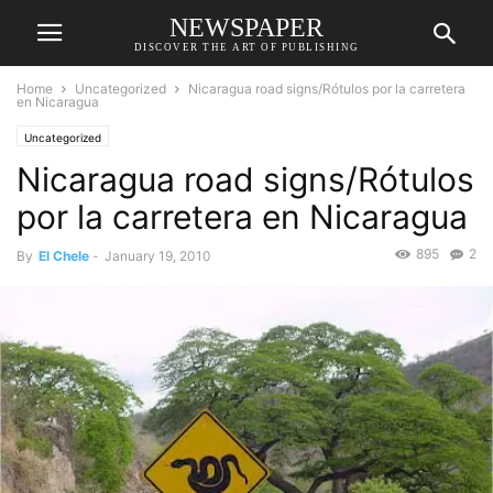
NEWSPAPER
DISCOVER THE ART OF PUBLISHING
Home
Uncategorized
Nicaragua road signs/Rótulos por la carretera
en Nicaragua
Uncategorized
Nicaragua road signs/Rótulos
por la carretera en Nicaragua
895
2
By
El Chele
-
January 19, 2010