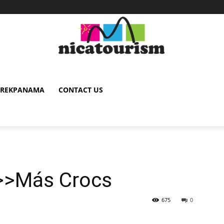
TREKPANAMA
CONTACT US
>>Más Crocs
675
0