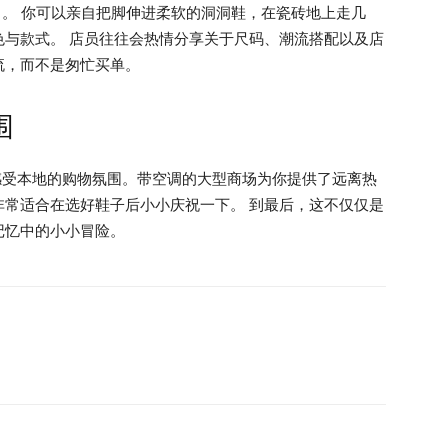
了。 你可以亲自把脚伸进柔软的洞洞鞋，在瓷砖地上走几
色与款式。 店员往往会热情分享关于尺码、潮流搭配以及店
流，而不是匆忙买单。
围
便感受本地的购物氛围。带空调的大型商场为你提供了远离热
非常适合在选好鞋子后小小庆祝一下。 到最后，这不仅仅是
记忆中的小小冒险。