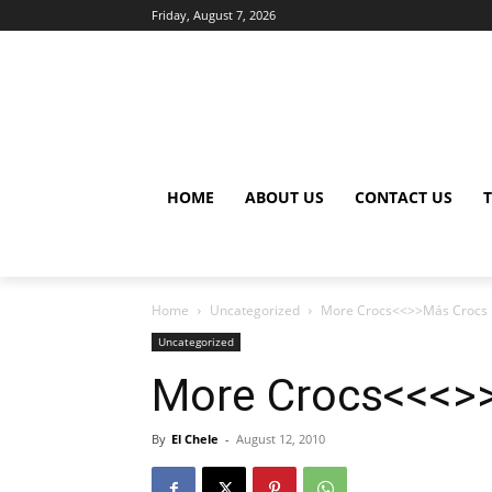
Friday, August 7, 2026
HOME
ABOUT US
CONTACT US
Home
Uncategorized
More Crocs<<>>Más Crocs
Uncategorized
More Crocs<<<>
By
El Chele
-
August 12, 2010