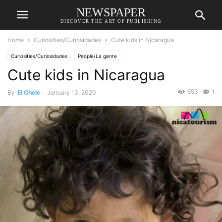
NEWSPAPER
DISCOVER THE ART OF PUBLISHING
Home
Curiosities/Curiosidades
Cute kids in Nicaragua
Curiosities/Curiosidades
People/La gente
Cute kids in Nicaragua
653
1
By
El Chele
-
January 13, 2020