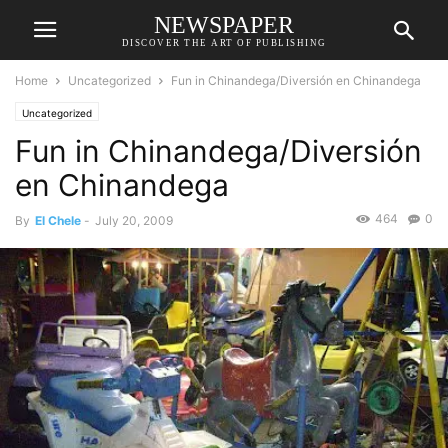
NEWSPAPER
DISCOVER THE ART OF PUBLISHING
Home
Uncategorized
Fun in Chinandega/Diversión en Chinandega
Uncategorized
Fun in Chinandega/Diversión
en Chinandega
464
0
By
El Chele
-
July 20, 2009