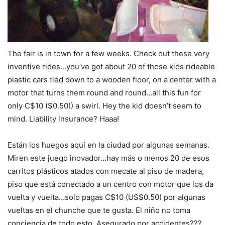
The fair is in town for a few weeks. Check out these very
inventive rides…you’ve got about 20 of those kids rideable
plastic cars tied down to a wooden floor, on a center with a
motor that turns them round and round…all this fun for
only C$10 ($0.50)) a swirl. Hey the kid doesn’t seem to
mind. Liability insurance? Haaa!
Están los huegos aquí en la ciudad por algunas semanas.
Miren este juego inovador…hay más o menos 20 de esos
carritos plásticos atados con mecate al piso de madera,
piso que está conectado a un centro con motor que los da
vuelta y vuelta…solo pagas C$10 (US$0.50) por algunas
vueltas en el chunche que te gusta. El niño no toma
conciencia de todo esto. Asegurado por accidentes???